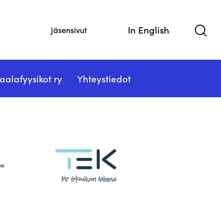
In English
Jäsensivut
aalafyysikot ry
Yhteystiedot