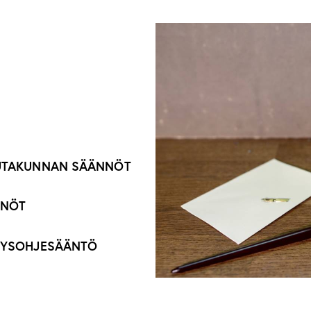
AUTAKUNNAN SÄÄNNÖT
NNÖT
VYYSOHJESÄÄNTÖ