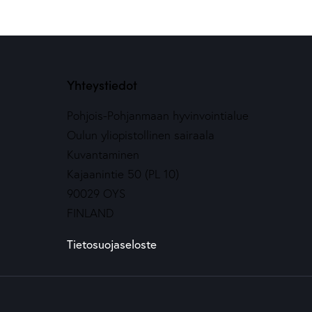
Yhteystiedot
Pohjois-Pohjanmaan hyvinvointialue
Oulun yliopistollinen sairaala
Kuvantaminen
Kajaanintie 50 (PL 10)
90029 OYS
FINLAND
Tietosuojaseloste