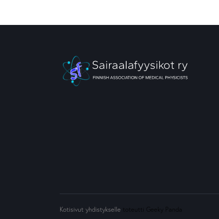
Kotisivut yhdistykselle
toteutti Geeky Panda