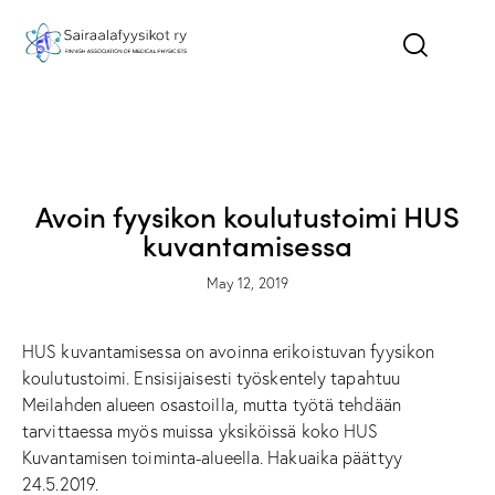
ILMOITUKSET - NEWS
KOULUTUS - EDUCATION
TYÖPAIKAT - JOBS
Avoin fyysikon koulutustoimi HUS
kuvantamisessa
May 12, 2019
HUS kuvantamisessa on avoinna erikoistuvan fyysikon
koulutustoimi. Ensisijaisesti työskentely tapahtuu
Meilahden alueen osastoilla, mutta työtä tehdään
tarvittaessa myös muissa yksiköissä koko HUS
Kuvantamisen toiminta-alueella. Hakuaika päättyy
24.5.2019.