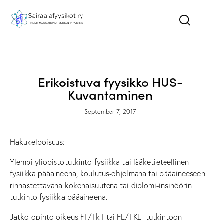
ILMOITUKSET - NEWS
TYÖPAIKAT - JOBS
Erikoistuva fyysikko HUS-
Kuvantaminen
September 7, 2017
Hakukelpoisuus:
Ylempi yliopistotutkinto fysiikka tai lääketieteellinen
fysiikka pääaineena, koulutus-ohjelmana tai pääaineeseen
rinnastettavana kokonaisuutena tai diplomi-insinöörin
tutkinto fysiikka pääaineena.
Jatko-opinto-oikeus FT/TkT tai FL/TKL -tutkintoon