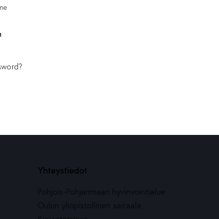
me
n
ssword?
Yhteystiedot
Pohjois-Pohjanmaan hyvinvointialue
Oulun yliopistollinen sairaala
Kuvantaminen