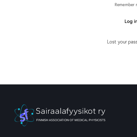
Remember 
Log i
Lost your pa