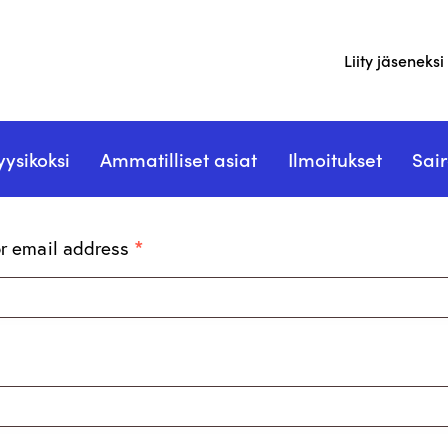
Liity jäseneksi
n
yysikoksi
Ammatilliset asiat
Ilmoitukset
Sair
r email address
*