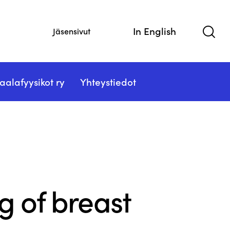
In English
Jäsensivut
aalafyysikot ry
Yhteystiedot
g of breast