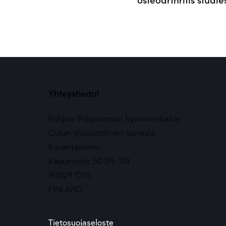
Yhteystiedot
Pohjois-Pohjanmaan hyvinvointialue
Oulun yliopistollinen sairaala
Kuvantaminen
Kajaanintie 50 (PL 10)
90029 OYS
FINLAND
Tietosuojaseloste