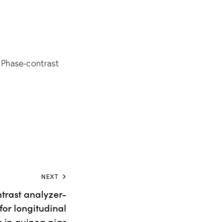
, Phase-contrast
NEXT
ntrast analyzer-
or longitudinal
es in guinea pigs