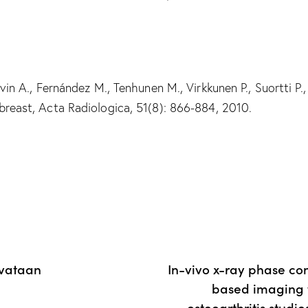
ravin A., Fernández M., Tenhunen M., Virkkunen P., Suortti P.
breast, Acta Radiologica, 51(8): 866-884, 2010.
ivataan
In-vivo x-ray phase co
based imaging f
osteoarthritis studi