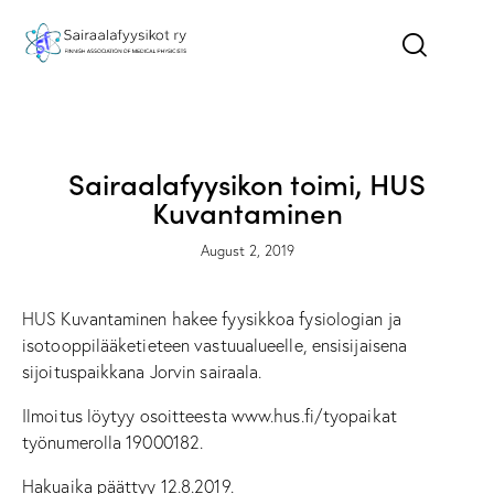
ILMOITUKSET - NEWS
TYÖPAIKAT - JOBS
Sairaalafyysikon toimi, HUS
Kuvantaminen
August 2, 2019
HUS Kuvantaminen hakee fyysikkoa fysiologian ja
isotooppilääketieteen vastuualueelle, ensisijaisena
sijoituspaikkana Jorvin sairaala.
Ilmoitus löytyy osoitteesta
www.hus.fi/tyopaikat
työnumerolla 19000182.
Hakuaika päättyy 12.8.2019.