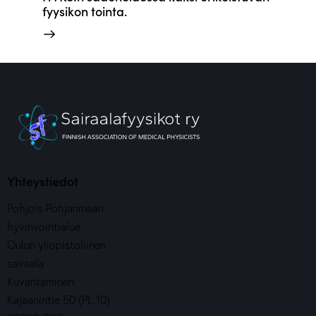
fyysikon tointa.
Yhteystiedot
Pohjois-Pohjanmaan
hyvinvointialue
Oulun yliopistollinen
sairaala
Kuvantaminen
Kajaanintie 50 (PL 10)