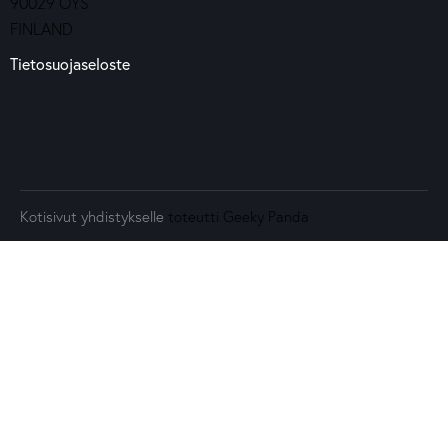
90029 OYS
FINLAND
Tietosuojaseloste
Kotisivut yhdistykselle
toteutti Geeky Panda