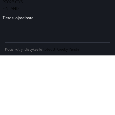
90029 OYS
FINLAND
Tietosuojaseloste
Kotisivut yhdistykselle
toteutti Geeky Panda