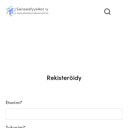
Rekisteröidy
Etunimi*
Sukunimi*