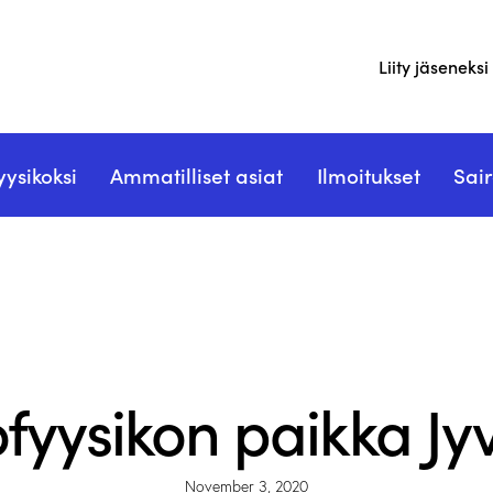
Liity jäseneksi
yysikoksi
Ammatilliset asiat
Ilmoitukset
Sair
ILMOITUKSET - NEWS
TYÖPAIKAT - JOBS
fyysikon paikka Jy
November 3, 2020