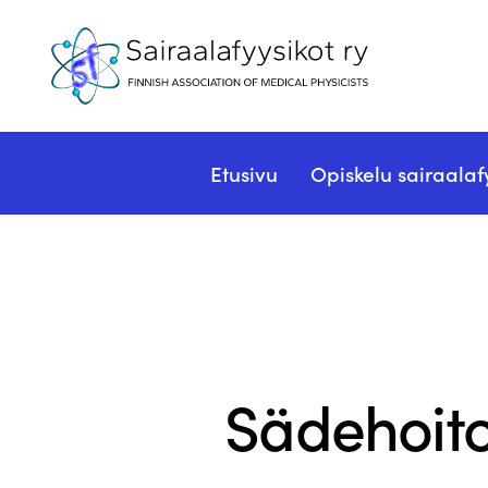
Etusivu
Opiskelu sairaalaf
Sädehoito