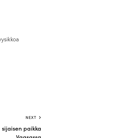
yysikkoa
NEXT
 sijaisen paikka
Vaasassa