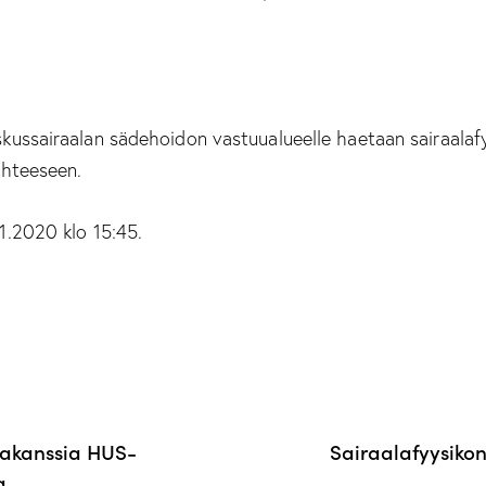
kussairaalan sädehoidon vastuualueelle haetaan sairaalaf
uhteeseen.
1.2020 klo 15:45.
 vakanssia HUS-
Sairaalafyysikon
a