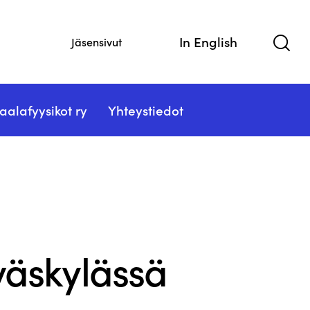
In English
Jäsensivut
aalafyysikot ry
Yhteystiedot
väskylässä