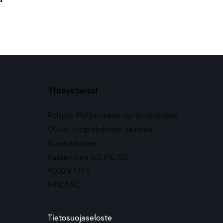
Yhteystiedot
Pohjois-Pohjanmaan hyvinvointialue
Oulun yliopistollinen sairaala
Kuvantaminen
Kajaanintie 50 (PL 10)
90029 OYS
FINLAND
Tietosuojaseloste