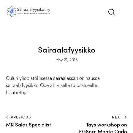
ILMOITUKSET - NEWS
TYÖPAIKAT - JOBS
Sairaalafyysikko
May 21, 2018
Oulun yliopistollisessa sairaalassan on haussa
sairaalafyysikko Operatiiviselle tulosalueelle.
Lisätietoja
PREVIOUS
NEXT
MR Sales Specialist
Tays workshop on
EGSnrc Monte Carlo