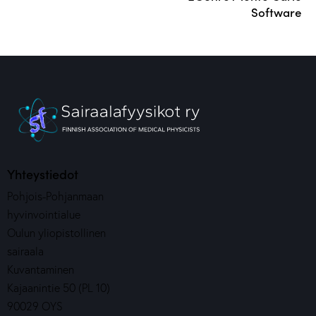
Software
Yhteystiedot
Pohjois-Pohjanmaan
hyvinvointialue
Oulun yliopistollinen
sairaala
Kuvantaminen
Kajaanintie 50 (PL 10)
90029 OYS